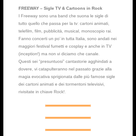
FREEWAY – Sigle TV & Cartoons in Rock
I Freeway sono una band che suona le sigle di
tutto quello che passa per la tv: cartoni animati,
telefilm, film, pubblicità, musical, monoscopio rai.
Fanno conc
erti un po’ in tutta Italia, sono andati nei
maggiori festival fumetti e cosplay e anche in TV
(inception!) ma non vi diciamo che canale.
Questi sei “presuntuosi” cantastorie agghindati a
dovere, vi catapulteranno nel passato grazie alla
magia evocativa sprigionata dalle più famose sigle
dei carto
ni animati e dei tormentoni televisivi,
rivisitate in chiave Rock!.