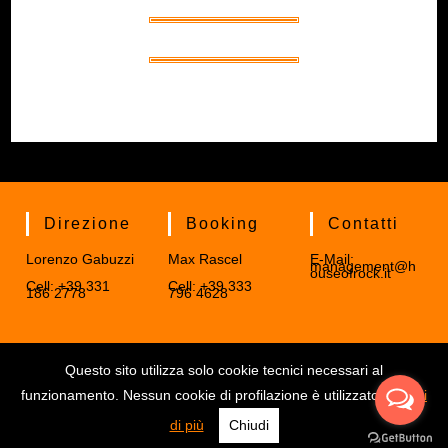
Direzione
Booking
Contatti
Lorenzo Gabuzzi
Max Rascel
E-Mail:
management@h
ouseofrock.it
Cell: +39 331
Cell: +39 333
186 2778
796 4628
Questo sito utilizza solo cookie tecnici necessari al
funzionamento. Nessun cookie di profilazione è utilizzato.
Scopri
di più
Chiudi
HoR Management © 2019 - 2026 | HOR S.R.L. – C.F./P.Iva 04626090403 |
Privacy Policy
|
Cookie Policy